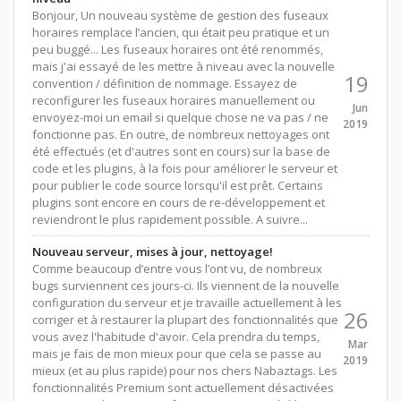
Bonjour, Un nouveau système de gestion des fuseaux
horaires remplace l’ancien, qui était peu pratique et un
peu buggé... Les fuseaux horaires ont été renommés,
mais j'ai essayé de les mettre à niveau avec la nouvelle
19
convention / définition de nommage. Essayez de
reconfigurer les fuseaux horaires manuellement ou
Jun
envoyez-moi un email si quelque chose ne va pas / ne
2019
fonctionne pas. En outre, de nombreux nettoyages ont
été effectués (et d'autres sont en cours) sur la base de
code et les plugins, à la fois pour améliorer le serveur et
pour publier le code source lorsqu'il est prêt. Certains
plugins sont encore en cours de re-développement et
reviendront le plus rapidement possible. A suivre...
Nouveau serveur, mises à jour, nettoyage!
Comme beaucoup d’entre vous l’ont vu, de nombreux
bugs surviennent ces jours-ci. Ils viennent de la nouvelle
configuration du serveur et je travaille actuellement à les
26
corriger et à restaurer la plupart des fonctionnalités que
vous avez l'habitude d'avoir. Cela prendra du temps,
Mar
mais je fais de mon mieux pour que cela se passe au
2019
mieux (et au plus rapide) pour nos chers Nabaztags. Les
fonctionnalités Premium sont actuellement désactivées