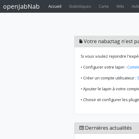
openJabNab
Accueil
Statistiques
Carte
Wiki
Aid
Votre nabaztag n'est pa
Si vous voulez rejoindre l'expé
• Configurer votre lapin :
Comme
• Créer un compte utilisateur :
• Ajouter le lapin à votre compt
• Choisir et configurer les plugi
Dernières actualités