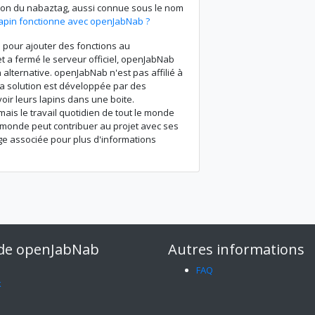
ion du nabaztag, aussi connue sous le nom
lapin fonctionne avec openJabNab ?
e pour ajouter des fonctions au
t a fermé le serveur officiel, openJabNab
alternative. openJabNab n'est pas affilié à
La solution est développée par des
oir leurs lapins dans une boite.
ais le travail quotidien de tout le monde
e monde peut contribuer au projet avec ses
age associée pour plus d'informations
 de openJabNab
Autres informations
FAQ
k