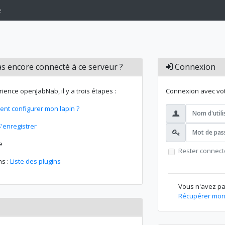
e
s encore connecté à ce serveur ?
Connexion
rience openJabNab, il y a trois étapes :
Connexion avec votr
nt configurer mon lapin ?
S'enregistrer
e
Rester connect
ns :
Liste des plugins
Vous n'avez p
Récupérer mon