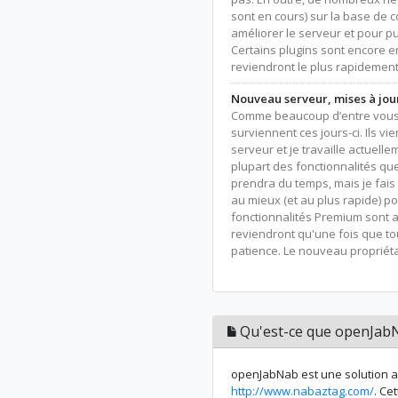
sont en cours) sur la base de co
améliorer le serveur et pour pub
Certains plugins sont encore 
reviendront le plus rapidement 
Nouveau serveur, mises à jou
Comme beaucoup d’entre vous 
surviennent ces jours-ci. Ils v
serveur et je travaille actuelle
plupart des fonctionnalités que
prendra du temps, mais je fai
au mieux (et au plus rapide) p
fonctionnalités Premium sont 
reviendront qu'une fois que tou
patience. Le nouveau propriét
Qu'est-ce que openJab
openJabNab est une solution al
http://www.nabaztag.com/
. Ce