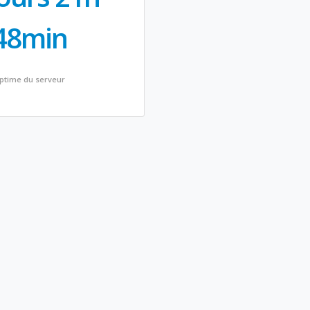
48min
ptime du serveur