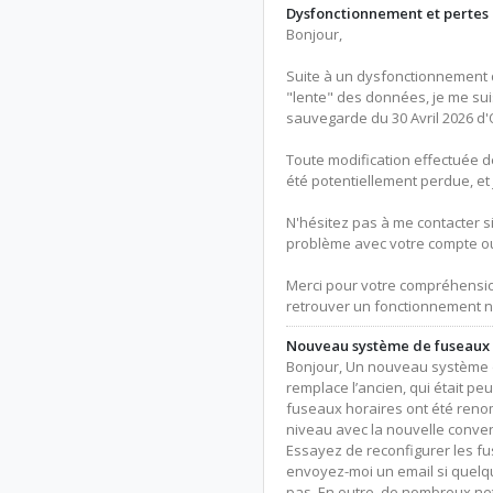
Dysfonctionnement et pertes
Bonjour,
Suite à un dysfonctionnement d
"lente" des données, je me sui
sauvegarde du 30 Avril 2026 d
Toute modification effectuée 
été potentiellement perdue, et
N'hésitez pas à me contacter 
problème avec votre compte o
Merci pour votre compréhension
retrouver un fonctionnement no
Nouveau système de fuseaux h
Bonjour, Un nouveau système 
remplace l’ancien, qui était pe
fuseaux horaires ont été renom
niveau avec la nouvelle conve
Essayez de reconfigurer les 
envoyez-moi un email si quelq
pas. En outre, de nombreux net