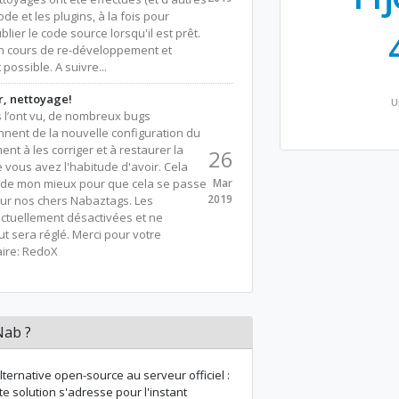
de et les plugins, à la fois pour
lier le code source lorsqu'il est prêt.
en cours de re-développement et
possible. A suivre...
r, nettoyage!
U
l’ont vu, de nombreux bugs
iennent de la nouvelle configuration du
ment à les corriger et à restaurer la
26
 vous avez l'habitude d'avoir. Cela
s de mon mieux pour que cela se passe
Mar
2019
our nos chers Nabaztags. Les
actuellement désactivées et ne
t sera réglé. Merci pour votre
aire: RedoX
Nab ?
ternative open-source au serveur officiel :
tte solution s'adresse pour l'instant