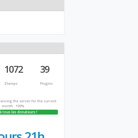
1072
39
Ztamps
Plugins
inancing the server for the current
month : 100%
à tous les donateurs !
ours 21h