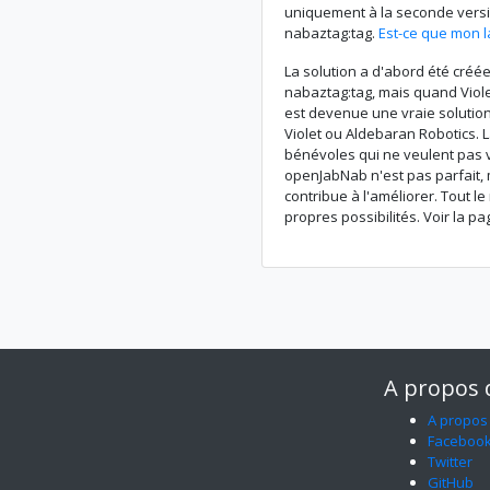
uniquement à la seconde vers
nabaztag:tag.
Est-ce que mon 
La solution a d'abord été créé
nabaztag:tag, mais quand Viole
est devenue une vraie solution 
Violet ou Aldebaran Robotics. 
bénévoles qui ne veulent pas v
openJabNab n'est pas parfait, m
contribue à l'améliorer. Tout l
propres possibilités. Voir la p
A propos
A propos
Faceboo
Twitter
GitHub