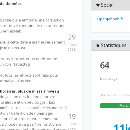
 de données
Social
Openjabnab.fr
u site qui a entrainé une corruption
s retrouvé contraint de restaurer une
'OpenJabNab.
29
depuis cette date a malheureusement
Jun
Statistiques
 je m'en excuse.
2026
si vous rencontrer un quelconque
64
u votre Nabaztag.
; tous les efforts sont faits pour
Nabaztags
rmal au plus vite.
oraires, plus de mises à niveau
Participation in f
de gestion des fuseaux horaires
u pratique et un peu buggé... Les
Merci 
més, mais j'ai essayé de les mettre à
ntion / définition de nommage.
19
fuseaux horaires manuellement ou
11j
ue chose ne va pas / ne fonctionne
Jun
2019
toyages ont été effectués (et d'autres