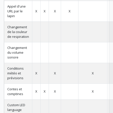
Appel d'une
URL par le
X
X
X
X
lapin
Changement
de la couleur
de respiration
Changement
du volume
sonore
Conditions
météo et
X
X
X
prévisions
Contes et
X
X
X
X
comptines
Custom LED
language