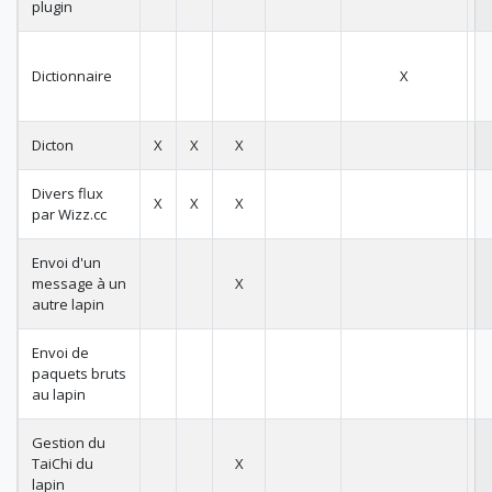
plugin
Dictionnaire
X
Dicton
X
X
X
Divers flux
X
X
X
par Wizz.cc
Envoi d'un
message à un
X
autre lapin
Envoi de
paquets bruts
au lapin
Gestion du
TaiChi du
X
lapin